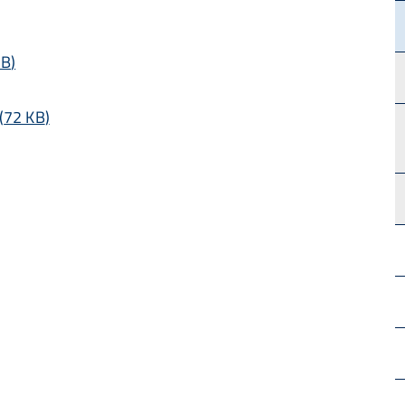
MB
)
(
72 KB
)