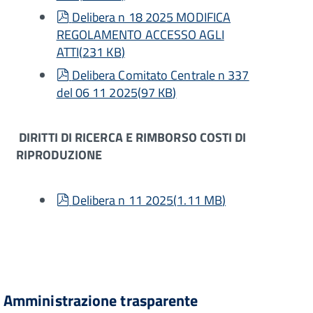
pdf
Delibera n 18 2025 MODIFICA
REGOLAMENTO ACCESSO AGLI
ATTI
(
231 KB
)
pdf
Delibera Comitato Centrale n 337
del 06 11 2025
(
97 KB
)
DIRITTI DI RICERCA E RIMBORSO COSTI DI
RIPRODUZIONE
pdf
Delibera n 11 2025
(
1.11 MB
)
Amministrazione trasparente