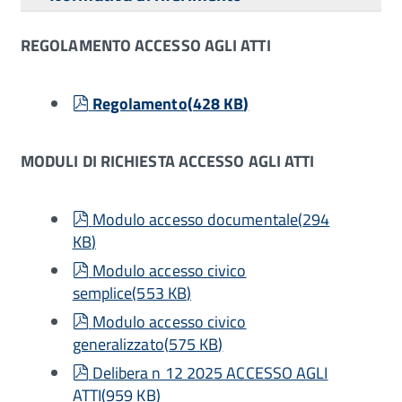
REGOLAMENTO ACCESSO AGLI ATTI
pdf
Regolamento
(
428 KB
)
MODULI DI RICHIESTA ACCESSO AGLI ATTI
pdf
Modulo accesso documentale
(
294
KB
)
pdf
Modulo accesso civico
semplice
(
553 KB
)
pdf
Modulo accesso civico
generalizzato
(
575 KB
)
pdf
Delibera n 12 2025 ACCESSO AGLI
ATTI
(
959 KB
)