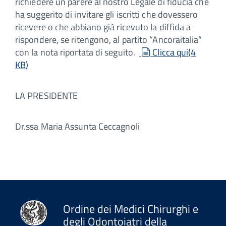
richiedere un parere al nostro Legale di fiducia che
ha suggerito di invitare gli iscritti che dovessero
ricevere o che abbiano già ricevuto la diffida a
rispondere, se ritengono, al partito “Ancoraitalia”
document
con la nota riportata di seguito.
Clicca qui
(
4
KB
)
LA PRESIDENTE
Dr.ssa Maria Assunta Ceccagnoli
Ordine dei Medici Chirurghi e
degli Odontoiatri della