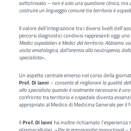
sottolineato –
non è solo una questione clinica, ma u
costruire un linguaggio comune tra territorio e ospeda
Il valore dell’integrazione tra i diversi livelli dell’
percorsi diagnostici condivisi rappresenti oggi uno
Medici ospedalieri e Medici del territorio. Abbiamo vol
visita ematologica, dall’anemia alla neutropenia, dal
specialista
».
Un aspetto centrale emerso nel corso della giornata
Prof. Di Ianni
–
consente di migliorare la qualità dell’
allo specialista quando è realmente necessario è uno d
confronto tra territorio e ospedale diventa essenz
appropriato al Medico di Medicina Generale per il 
Il
Prof. Di Ianni
ha inoltre richiamato l’esperienza m
plasmacellulari. «
Per le gammopatie monoclonali
– 