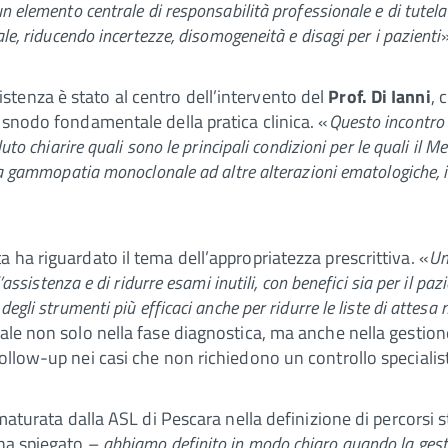
n elemento centrale di responsabilità professionale e di tutela
le, riducendo incertezze, disomogeneità e disagi per i pazienti
»
assistenza è stato al centro dell’intervento del
Prof. Di Ianni
, 
 snodo fondamentale della pratica clinica. «
Questo incontro
uto chiarire quali sono le principali condizioni per le quali il M
la gammopatia monoclonale ad altre alterazioni ematologiche, i
 ha riguardato il tema dell’appropriatezza prescrittiva. «
Un
assistenza e di ridurre esami inutili, con benefici sia per il pazi
egli strumenti più efficaci anche per ridurre le liste di attesa 
iale non solo nella fase diagnostica, ma anche nella gestion
follow-up nei casi che non richiedono un controllo specialis
aturata dalla ASL di Pescara nella definizione di percorsi s
ha spiegato –
abbiamo definito in modo chiaro quando la gest