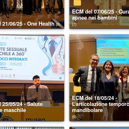
ECM del 07/06/25 - Cura delle
apnee nei bambini
l 21/06/25 - One Health
(8)
(7)
ECM del 18/05/24 -
L’articolazione temporo
e maschile
mandibolare
(6)