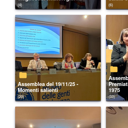
(4)
(6)
Assemblea del 19/11/25 -
Assemblea del 19/11/25 -
Premiati
Momenti salienti
1975
(20)
(33)