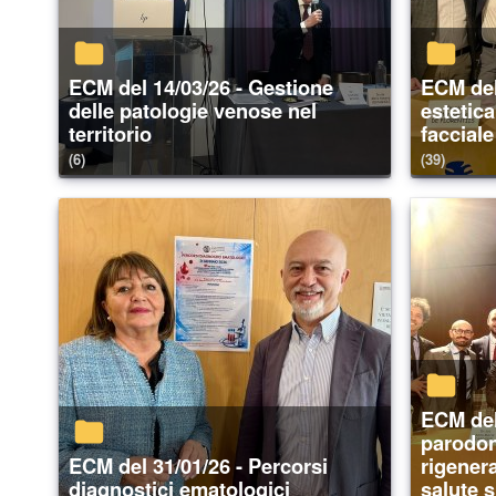
ECM del 14/03/26 - Gestione
ECM del 21/02/26 - Medicina
delle patologie venose nel
estetic
territorio
facciale
(6)
(39)
ECM del 24/01/26 - La
parodont
ECM del 31/01/26 - Percorsi
rigenera
diagnostici ematologici
salute 