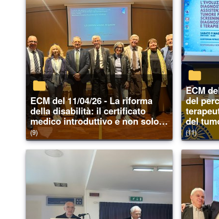
ECM del 09/05/26 - L’evoluzione
ECM del 11/04/26 - La riforma
del per
della disabilità: il certificato
terapeu
medico introduttivo e non solo…
del tum
(9)
(11)