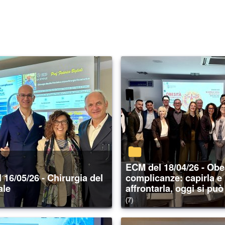
ECM del 18/04/26 - Obesità e sue
complicanze: capirla e
ale
affrontarla, oggi si può
(7)