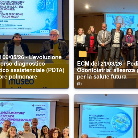
corso diagnostico
ECM del 21/03/26 - Pediatria ed
tico assistenziale (PDTA)
Odontoiatria: alleanza
ore polmonare
per la salute futura
(9)