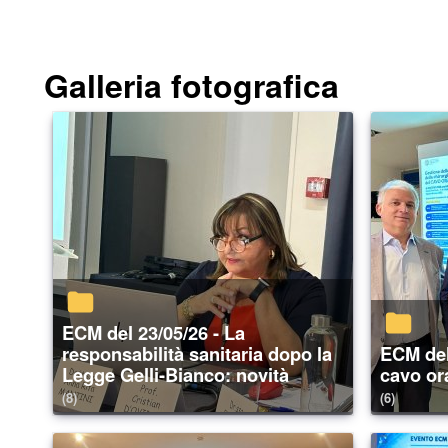
Galleria fotografica
ECM del 23/05/26 - La
responsabilità sanitaria dopo la
ECM del 16/05/26 - Chirurgia del
Legge Gelli-Bianco: novità
cavo or
(8)
(6)