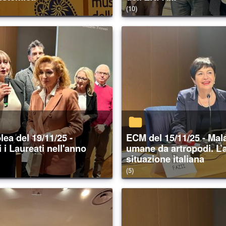
(10)
ECM del 15/11/25 - Malattie
 i Laureati nell'anno
umane da artropodi. L’a
situazione italiana
(5)