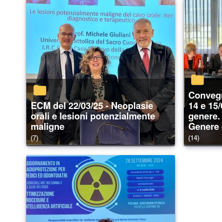
Convegno nazionale - ECM del
ECM del 22/03/25 - Neoplasie
14 e 15
orali e lesioni potenzialmente
genere.
maligne
Genere 
(7)
(14)