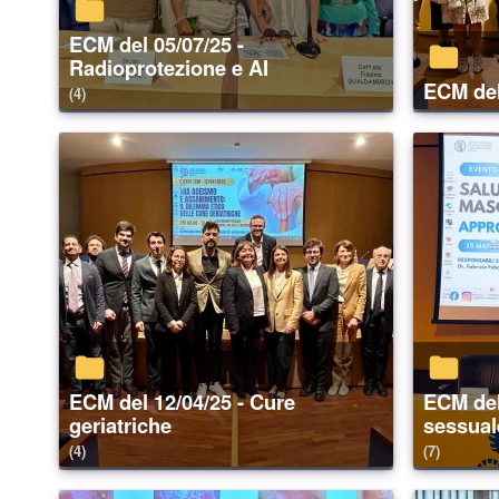
ECM del 05/07/25 -
Radioprotezione e AI
ECM de
(4)
ECM del 12/04/25 - Cure
ECM del 25/05/24 - Salute
geriatriche
sessual
(4)
(7)