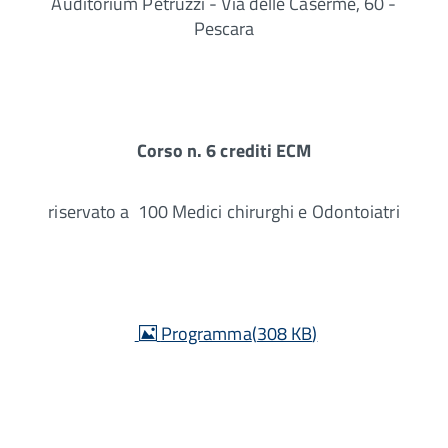
Auditorium Petruzzi - Via delle Caserme, 60 -
Pescara
Corso n. 6 crediti ECM
riservato a 100 Medici chirurghi e Odontoiatri
image
Programma
(
308 KB
)