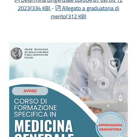
pdf
2023
(
334 KB
)
-
Allegato a graduatoria di
merito
(
312 KB
)