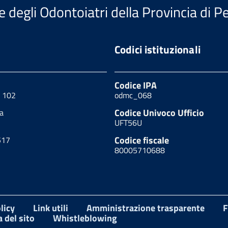
e degli Odontoiatri della Provincia di P
Codici istituzionali
Codice IPA
, 102
odmc_068
Codice Univoco Ufficio
a
UFT56U
Codice fiscale
517
80005710688
licy
Link utili
Amministrazione trasparente
F
 del sito
Whistleblowing