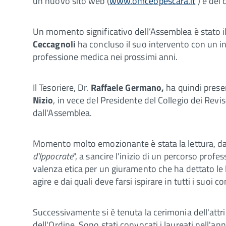
un nuovo sito web (
www.omceopescara.it
) e dei 
Un momento significativo dell’Assemblea è stato il 
Ceccagnoli
ha concluso il suo intervento con un in
professione medica nei prossimi anni.
Il Tesoriere, Dr.
Raffaele Germano,
ha quindi presen
Nizio
, in vece del Presidente del Collegio dei Revis
dall'Assemblea.
Momento molto emozionante è stata la lettura, da
d'Ippocrate
", a sancire l'inizio di un percorso pro
valenza etica per un giuramento che ha dettato le l
agire e dai quali deve farsi ispirare in tutti i suoi
Successivamente si è tenuta la cerimonia dell'attr
dell'Ordine. Sono stati convocati i laureati nell'a