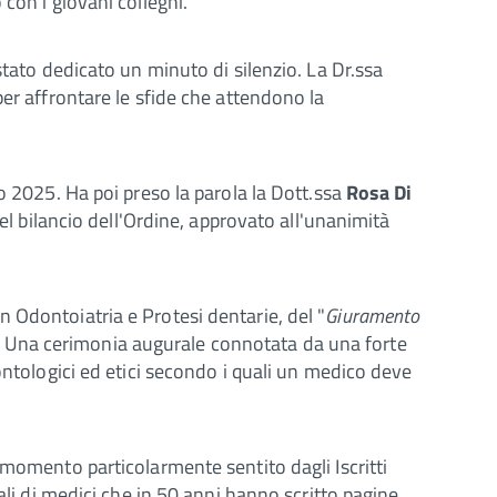
 con i giovani colleghi.
stato dedicato un minuto di silenzio. La Dr.ssa
per affrontare le sfide che attendono la
o 2025. Ha poi preso la parola la Dott.ssa
Rosa Di
del bilancio dell'Ordine, approvato all'unanimità
n Odontoiatria e Protesi dentarie, del "
Giuramento
oni. Una cerimonia augurale connotata da una forte
ontologici ed etici secondo i quali un medico deve
 momento particolarmente sentito dagli Iscritti
ali di medici che in 50 anni hanno scritto pagine