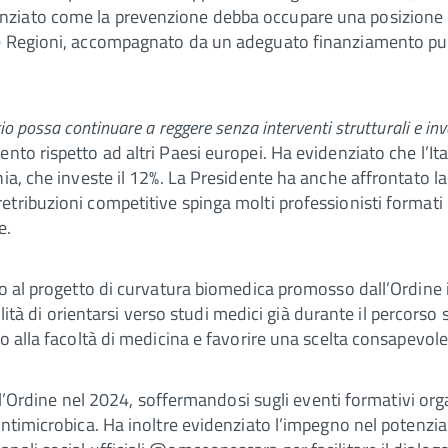
iato come la prevenzione debba occupare una posizione cent
e Regioni, accompagnato da un adeguato finanziamento pubbli
o possa continuare a reggere senza interventi strutturali e in
to rispetto ad altri Paesi europei. Ha evidenziato che l’Itali
ia, che investe il 12%. La Presidente ha anche affrontato la
tribuzioni competitive spinga molti professionisti formati i
e.
o al progetto di curvatura biomedica promosso dall’Ordine in
bilità di orientarsi verso studi medici già durante il percorso
o alla facoltà di medicina e favorire una scelta consapevole
dall’Ordine nel 2024, soffermandosi sugli eventi formativi o
antimicrobica. Ha inoltre evidenziato l’impegno nel potenzi