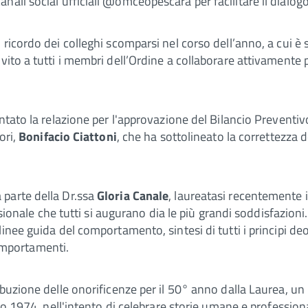
canali social ufficiali @omceopescara per facilitare il dialogo
ricordo dei colleghi scomparsi nel corso dell’anno, a cui è 
vito a tutti i membri dell’Ordine a collaborare attivamente 
tato la relazione per l'approvazione del Bilancio Preventiv
ori,
Bonifacio Ciattoni
, che ha sottolineato la correttezza 
 parte della Dr.ssa
Gloria Canale
, laureatasi recentemente i
fessionale che tutti si augurano dia le più grandi soddisfazi
inee guida del comportamento, sintesi di tutti i principi de
 comportamenti.
ibuzione delle onorificenze per il 50° anno dalla Laurea, un
nno 1974, nell'intento di celebrare storie umane e profession