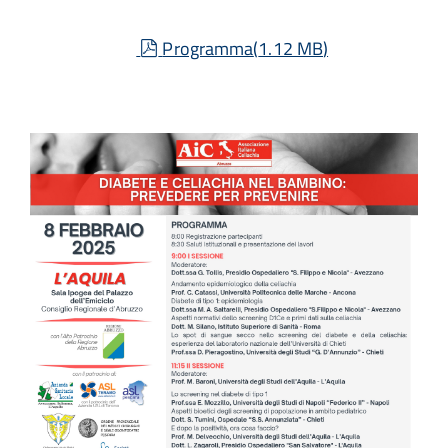
pdf
Programma
(
1.12 MB
)