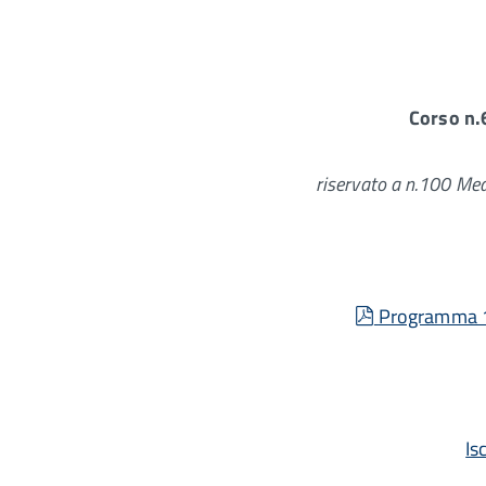
Corso n.
riservato a n.100 Med
pdf
Programma 
Is