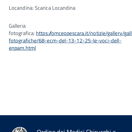
Locandina: Scarica Locandina
Galleria
fotografica:
https://omceopescara.it/notizie/gallery/gall
fotografiche/68-ecm-del-13-12-25-le-voci-dell-
enpam.html
Ordine dei Medici Chirurghi e