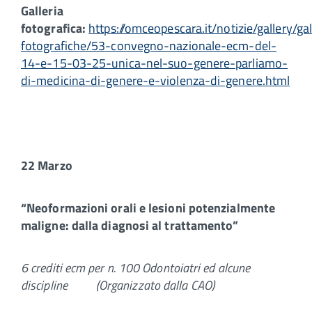
Galleria
fotografica:
https://omceopescara.it/notizie/gallery/gal
fotografiche/53-convegno-nazionale-ecm-del-
14-e-15-03-25-unica-nel-suo-genere-parliamo-
di-medicina-di-genere-e-violenza-di-genere.html
22 Marzo
“Neoformazioni orali e lesioni potenzialmente
maligne: dalla diagnosi al trattamento”
6 crediti ecm per n. 100 Odontoiatri ed alcune
discipline (Organizzato dalla CAO)