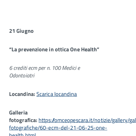
21 Giugno
“La prevenzione in ottica One Health”
6 crediti ecm per n. 100 Medici e
Odontoiatri
Locandina:
Scarica locandina
Galleria
fotografica:
https://omceopescara.it/notizie/gallery/gal
fotografiche/60-ecm-del-21-06-25-one-
health.html