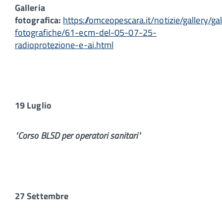
Galleria
fotografica:
https://omceopescara.it/notizie/gallery/gal
fotografiche/61-ecm-del-05-07-25-
radioprotezione-e-ai.html
19 Luglio
"Corso BLSD per operatori sanitari"
27 Settembre