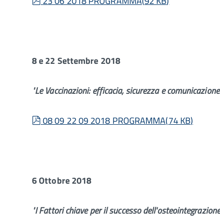
pdf
23 06 2018 PROGRAMMA
(
92 KB
)
8 e 22 Settembre 2018
"Le Vaccinazioni: efficacia, sicurezza e comunicazione
pdf
08 09 22 09 2018 PROGRAMMA
(
74 KB
)
6 Ottobre 2018
"I Fattori chiave per il successo dell'osteointegrazione